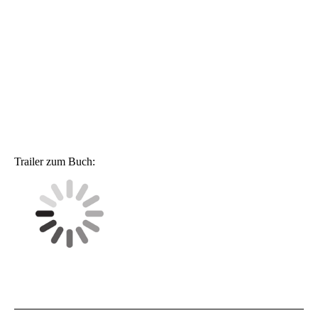
Sachbeschreibungen in Gedichten
zusammenzufassen.
Eine Kartenskizze in dem reichhaltig bebilderten
Büchlein soll die Leserschaft motivieren, die
beschriebenen Stätten selbst im Rahmen von
Wanderungen oder Radtouren aufzusuchen.
Trailer zum Buch: