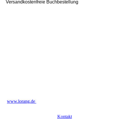
Versandkostenfreie Buchbestellung
Meine verfügbaren Bücher können Sie direkt bei
mir per Email bestellen. Ich schicke Ihnen diese
versnadtkostenfrei mit Rechnung zu; gerne auch
signiert oder mit einer persönlichen Widmung.
* Versandkostenfrei Lieferung, Zusendung
außerhalb Deutschlands nur nach vorheriger
Absprache!!
www.lorang.de
Kontakt