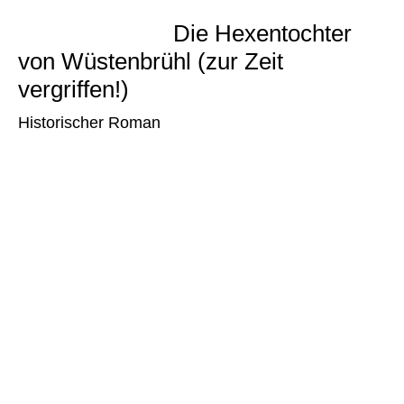
Die Hexentochter
von Wüstenbrühl (zur Zeit
vergriffen!)
Historischer Roman
Taschenbuch, 234 Seiten, ISBN 978–3–9815054–
7–4, Preis 11,80 €
Die mitreißende Beschreibung der unglaublich
schaurigen Ereignisse, die Mutter und Tochter
zwischen Trier und Wüstenbrühl widerfuhren,
versetzen die Leser in die zweite Hälfte des 16.
Jahrhunderts.