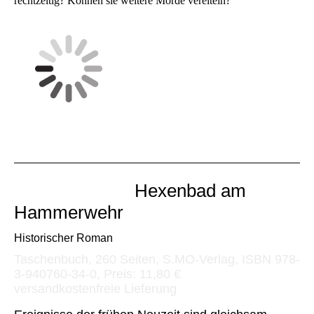
rechtzeitig? Können sie weitere Morde vereiteln?
Hexenbad am
Hammerwehr
Historischer Roman
Taschenbuch, 260 Seiten, S.MO-Verlag, ISBN 978-
3-940760-34-0, Preis: 11,80 €
versandkostenfreie Lieferung