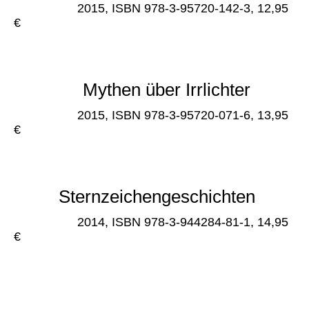
net-Verlag,
2015, ISBN 978-3-95720-142-3, 12,95
€
Geschichte: Dschungelnächte *
Mythen über Irrlichter
net-Verlag,
2015, ISBN 978-3-95720-071-6, 13,95
€
Historische Geschichte: "Schwebende Teufel" *
Sternzeichengeschichten
net-Verlag,
2014, ISBN 978-3-944284-81-1, 14,95
€
Gedichte und Grafiken zu allen Sternzeichen
*