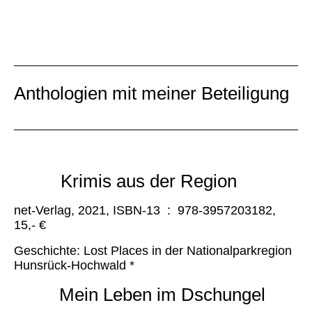
dem jagdlich interessierten Leser informative,
spannende und in einigen Kapiteln mit einem
Schuss Humor gespickte Unterhaltung bietet.
Anthologien mit meiner Beteiligung
Krimis aus der Region
net-Verlag, 2021, ISBN-13 ‏ : ‎ 978-3957203182,
15,- €
Geschichte: Lost Places in der Nationalparkregion
Hunsrück-Hochwald *
Mein Leben im Dschungel