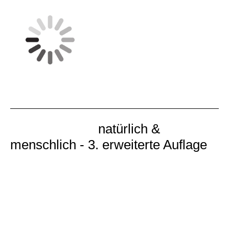
Trailer zum Buch:
natürlich &
menschlich - 3. erweiterte Auflage
Gedichte und Geschichten für alle Lebenslagen!
Taschenbuch, 136 Seiten, ISBN 978-3-94747-05-
32, Preis: 12,00 € *
Im Büchlein
natürlich & menschlich
habe ich aus
meinem Fundus eine mannigfaltige Auswahl an
Versen und Aufsätzen zusammengefasst. Die