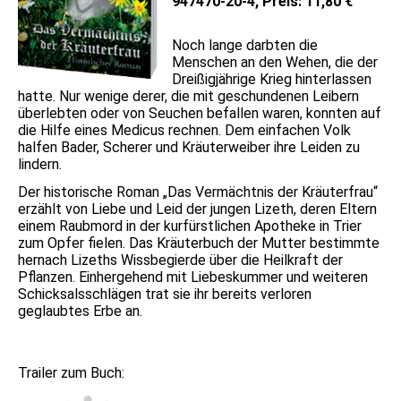
947470-20-4, Preis: 11,80 €
Noch lange darbten die
Menschen an den Wehen, die der
Dreißigjährige Krieg hinterlassen
hatte. Nur wenige derer, die mit geschundenen Leibern
überlebten oder von Seuchen befallen waren, konnten auf
die Hilfe eines Medicus rechnen. Dem einfachen Volk
halfen Bader, Scherer und Kräuterweiber ihre Leiden zu
lindern.
Der historische Roman „Das Vermächtnis der Kräuterfrau“
erzählt von Liebe und Leid der jungen Lizeth, deren Eltern
einem Raubmord in der kurfürstlichen Apotheke in Trier
zum Opfer fielen. Das Kräuterbuch der Mutter bestimmte
hernach Lizeths Wissbegierde über die Heilkraft der
Pflanzen. Einhergehend mit Liebeskummer und weiteren
Schicksalsschlägen trat sie ihr bereits verloren
geglaubtes Erbe an.
Trailer zum Buch: