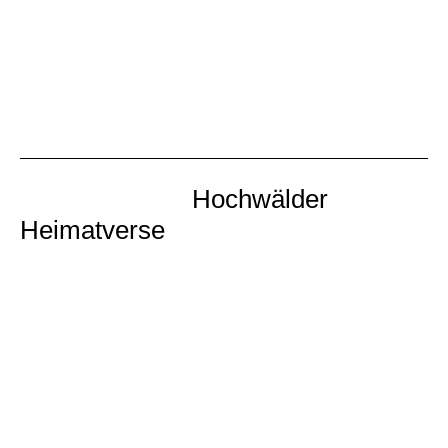
Spannende und verwegene Ereignisse in den
Wäldern des Hochwaldes
Hochwälder
Heimatverse
Taschenbuch, 68 Seiten, ISBN 978-3-9815054-3-
6, Preis: 5,80 € *
Sagenumwobene Überlieferungen, Gedenkstätten
menschlicher Schicksale, Teile der Natur und
historische Orte im Schwarzwälder Hochwald
waren für mich Anlass, in meinem Büchlein
„Hochwälder Heimatverse", interessante
Geschehnisse sowie Orts- und