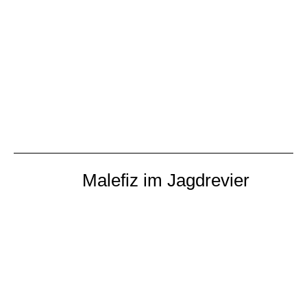
9, Preis: 9,80 €
vergriffen
Skrupellose Morddelikte und Tatorte an
historischen und mystischen Stätten in den
Wäldern unter dem Erbeskopf versprechen
spannende Unterhaltung.
Malefiz im Jagdrevier
Hochwälder Kurzkrimiserie, Band I
Taschenbuch, 188 Seiten, ISBN 978-3-9815054-4-
3, Preis: 9,80 €
vergriffen