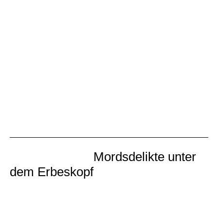
Die Gier nach Geld, Sex, Liebe und Rache
bestimmt maßgeblich die verbrecherischen
Handlungen der Protagonisten in den sieben
Kriminalgeschichten im Taschenbuch
„Todbringende Gier“. Die Storys in Band III der
Hochwälder Kurzkrimiserie mit Lokalkolorit sind
äußerst spannend und streifen auch aktuelle
Themen wie Nationalpark oder Windkraftanlagen.
Getreulich der Bibelpassage „Hände, die
unschuldiges Blut vergießen, gehören in Gottes
Augen zu den verabscheuungswürdigsten Dingen
…“
Mordsdelikte unter
dem Erbeskopf
Hochwälder Kurzkrimiserie, Band II
Taschenbuch, 188 Seiten, ISBN 978-3-9815054-2-