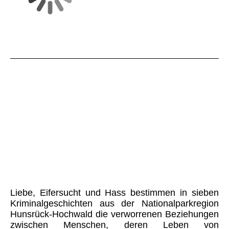
Endlichkeit der
Geheimnisse
Kriminalgeschichten aus der Nationalparkregion
Hunsrück-Hochwald
Taschenbuch, 270 Seiten, S.MO-Verlag, ISBN 978-
3-940760-18-0, Preis: 10,00 € *
Liebe, Eifersucht und Hass bestimmen in sieben
Kriminalgeschichten aus der Nationalparkregion
Hunsrück-Hochwald die verworrenen Beziehungen
zwischen Menschen, deren Leben von