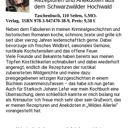
Rezepturen und Anekdoten aus
dem Schwarzwälder Hochwald
Taschenbuch, 110 Seiten, S.MO-
Verlag, ISBN 978-3-947470-38-9, Preis: 9,50 €
Neben dem Fabulieren in meinen Kriminalgeschichten und
historischen Romanen koche, schmore, brate und grille ich
seit über vierzig Jahren leidenschaftlich gerne. Dabei
bevorzuge ich frisches Wildbret, saisonales Gemüse,
rustikale Kochutensilien und das offene Feuer.
Viele Freunde und Bekannte haben bereits aus meinen
Töpfen Köstlichkeiten schnabuliert und dabei wiederholt
angeregt, endlich die Rezepturen der rustikal
zubereiteten Wildgerichte und meine dazu
preisgegebenen witzigen Kurzgeschichten in einem
Büchlein zusammenzufassen – das habe ich nun getan.
Auch für Starkoch Johann Lafer war mein Kochbuch eine
Überraschung, denn schließlich kannte er mich bislang nur
als Krimiautor. Ich freue mich sehr über sein Grußwort, das
er meinen Rezepturen und Anekdoten in „Wildes Allerlei“
vorangestellt hat.